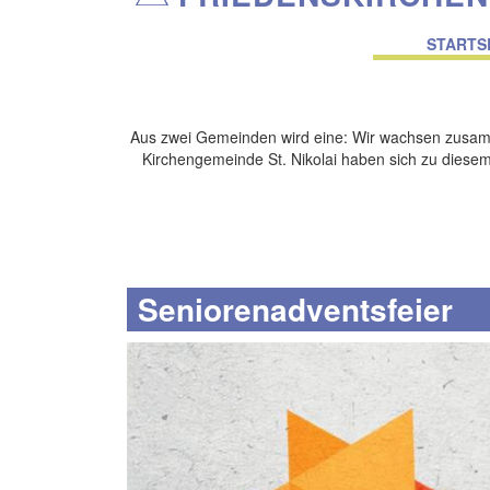
Main
navigati
STARTS
Aus zwei Gemeinden wird eine: Wir wachsen zusam
Kirchengemeinde St. Nikolai haben sich zu diesem 
Seniorenadventsfeier