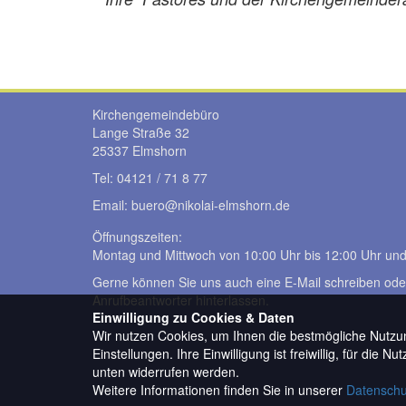
Kirchengemeindebüro
Lange Straße 32
25337 Elmshorn
Tel: 04121 / 71 8 77
Email: buero@
nikolai-elmshorn.de
Öffnungszeiten:
Montag und Mittwoch von 10:00 Uhr bis 12:00 Uhr und
Gerne können Sie uns auch eine E-Mail schreiben ode
Anrufbeantworter hinterlassen.
Einwilligung zu Cookies & Daten
Wir nutzen Cookies, um Ihnen die bestmögliche Nutzun
Einstellungen. Ihre Einwilligung ist freiwillig, für die 
Footer
unten widerrufen werden.
Weitere Informationen finden Sie in unserer
Datenschu