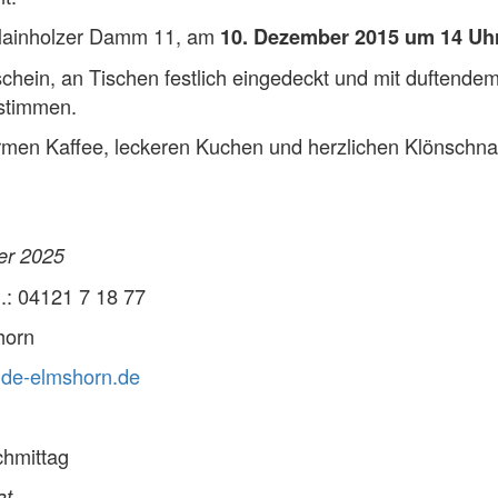
Hainholzer Damm 11, am
10. Dezember 2015 um 14 Uh
hein, an Tischen festlich eingedeckt und mit duftend
stimmen.
rmen Kaffee, leckeren Kuchen und herzlichen Klönschn
er 2025
.: 04121 7 18 77
orn
de-elmshorn.de
chmittag
at